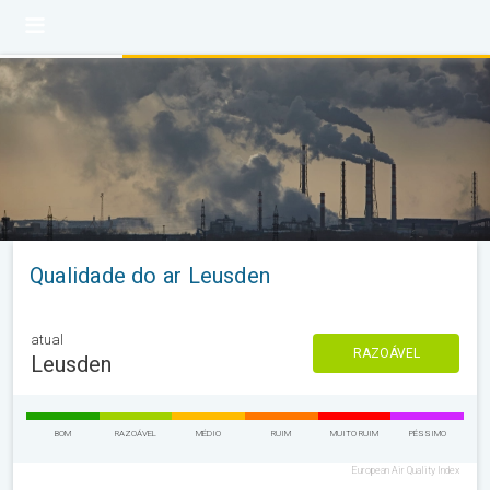
Qualidade do ar Leusden
atual
RAZOÁVEL
Leusden
BOM
RAZOÁVEL
MÉDIO
RUIM
MUITO RUIM
PÉSSIMO
European Air Quality Index