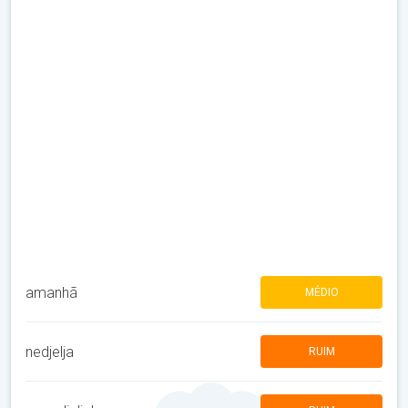
amanhã
MÉDIO
nedjelja
RUIM