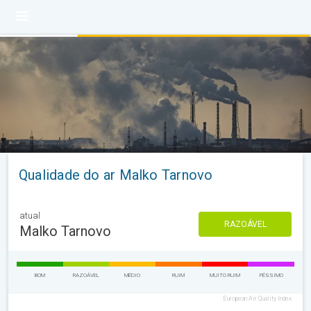
Qualidade do ar Malko Tarnovo
atual
RAZOÁVEL
Malko Tarnovo
BOM
RAZOÁVEL
MÉDIO
RUIM
MUITO RUIM
PÉSSIMO
European Air Quality Index