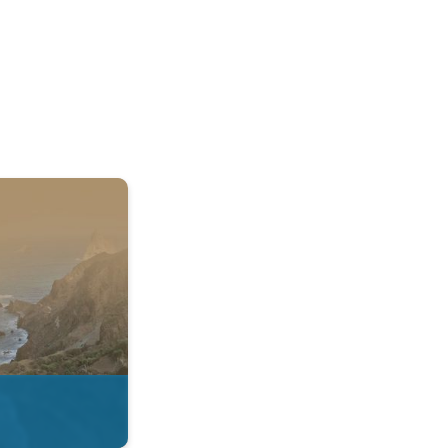
 & Radar. . .