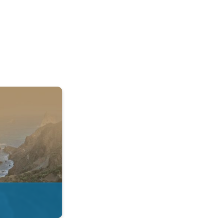
 & Radar. . .