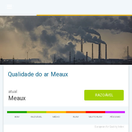
Qualidade do ar Meaux
atual
RAZOÁVEL
Meaux
BOM
RAZOÁVEL
MÉDIO
RUIM
MUITO RUIM
PÉSSIMO
European Air Quality Index