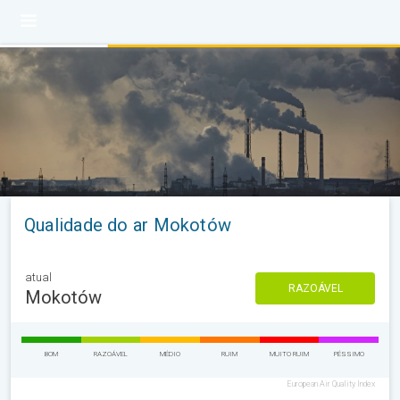
Qualidade do ar Mokotów
atual
RAZOÁVEL
Mokotów
BOM
RAZOÁVEL
MÉDIO
RUIM
MUITO RUIM
PÉSSIMO
European Air Quality Index