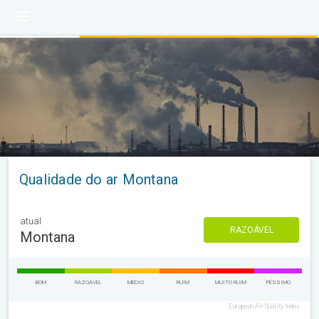
Qualidade do ar Montana
atual
RAZOÁVEL
Montana
BOM
RAZOÁVEL
MÉDIO
RUIM
MUITO RUIM
PÉSSIMO
European Air Quality Index