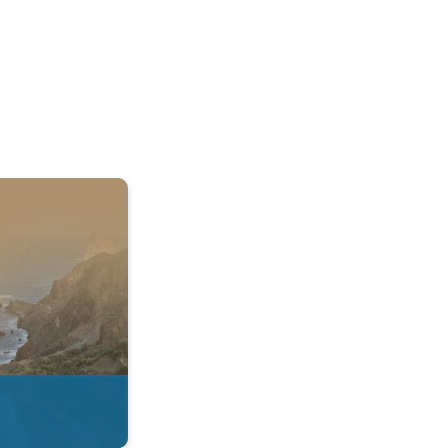
 & Radar. . .