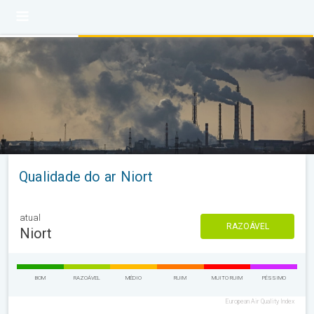
Qualidade do ar Niort
atual
RAZOÁVEL
Niort
BOM
RAZOÁVEL
MÉDIO
RUIM
MUITO RUIM
PÉSSIMO
European Air Quality Index