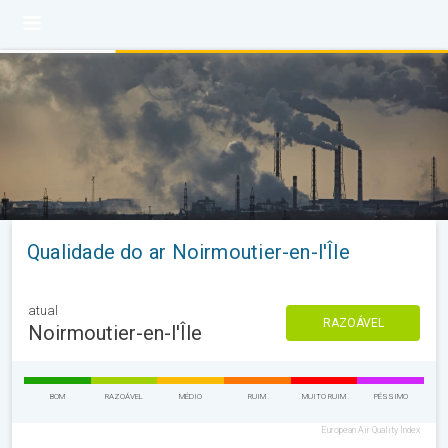
Qualidade do ar Noirmoutier-en-l'Île
atual
RAZOÁVEL
Noirmoutier-en-l'Île
BOM
RAZOÁVEL
MÉDIO
RUIM
MUITO RUIM
PÉSSIMO
European Air Quality Index