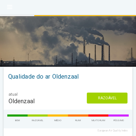
Qualidade do ar Oldenzaal
atual
RAZOÁVEL
Oldenzaal
BOM
RAZOÁVEL
MÉDIO
RUIM
MUITO RUIM
PÉSSIMO
European Air Quality Index