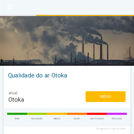
Qualidade do ar Otoka
atual
MÉDIO
Otoka
BOM
RAZOÁVEL
MÉDIO
RUIM
MUITO RUIM
PÉSSIMO
European Air Quality Index