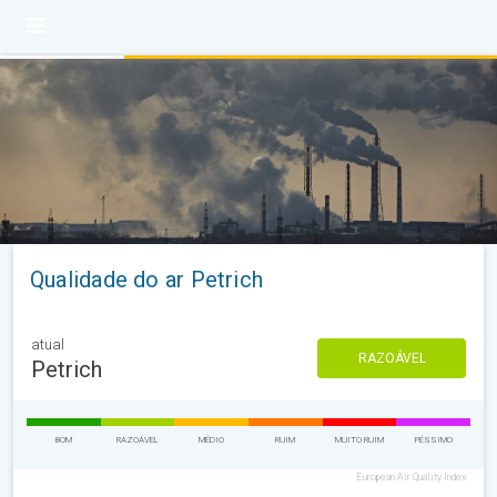
Qualidade do ar Petrich
atual
RAZOÁVEL
Petrich
BOM
RAZOÁVEL
MÉDIO
RUIM
MUITO RUIM
PÉSSIMO
European Air Quality Index