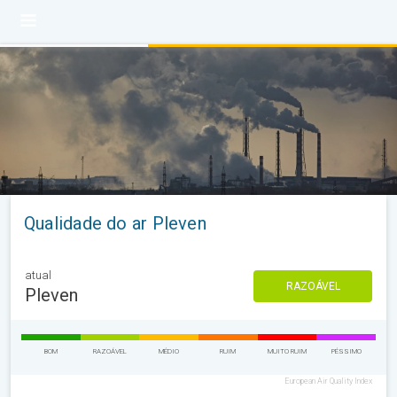
Qualidade do ar Pleven
atual
RAZOÁVEL
Pleven
BOM
RAZOÁVEL
MÉDIO
RUIM
MUITO RUIM
PÉSSIMO
European Air Quality Index