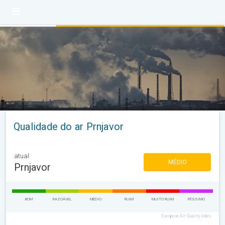
Qualidade do ar Prnjavor
atual
MÉDIO
Prnjavor
BOM
RAZOÁVEL
MÉDIO
RUIM
MUITO RUIM
PÉSSIMO
European Air Quality Index