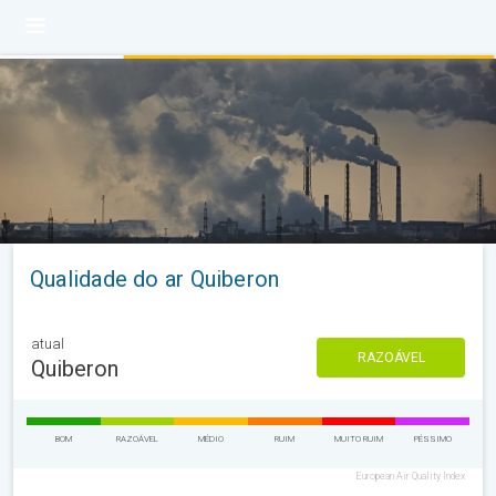
Qualidade do ar Quiberon
atual
RAZOÁVEL
Quiberon
BOM
RAZOÁVEL
MÉDIO
RUIM
MUITO RUIM
PÉSSIMO
European Air Quality Index