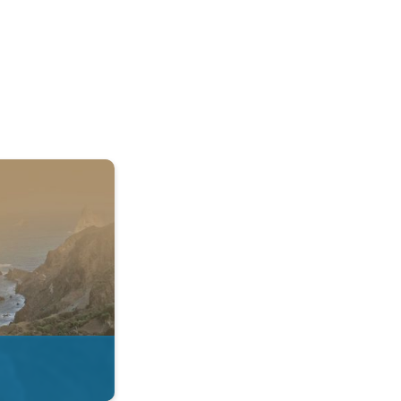
 & Radar. . .