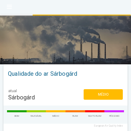
Qualidade do ar Sárbogárd
atual
MÉDIO
Sárbogárd
BOM
RAZOÁVEL
MÉDIO
RUIM
MUITO RUIM
PÉSSIMO
European Air Quality Index