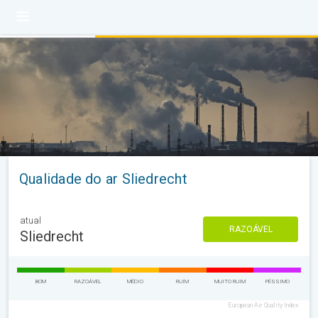
Qualidade do ar Sliedrecht
atual
RAZOÁVEL
Sliedrecht
BOM
RAZOÁVEL
MÉDIO
RUIM
MUITO RUIM
PÉSSIMO
European Air Quality Index