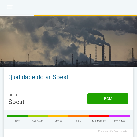
Qualidade do ar Soest
atual
BOM
Soest
BOM
RAZOÁVEL
MÉDIO
RUIM
MUITO RUIM
PÉSSIMO
European Air Quality Index