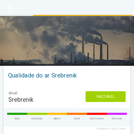
Qualidade do ar Srebrenik
atual
RAZOÁVEL
Srebrenik
BOM
RAZOÁVEL
MÉDIO
RUIM
MUITO RUIM
PÉSSIMO
European Air Quality Index