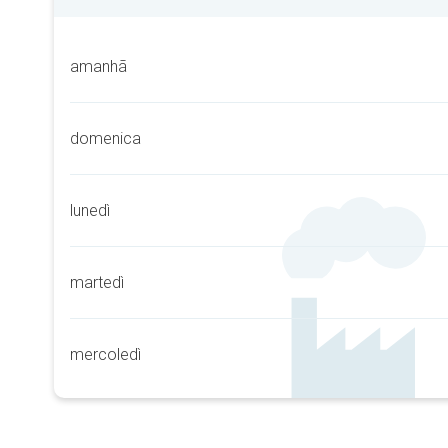
amanhã
domenica
lunedì
martedì
mercoledì