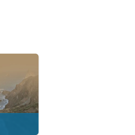
 & Radar. . .