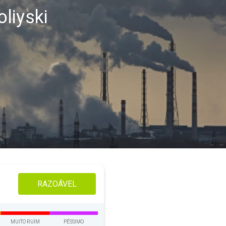
liyski
RAZOÁVEL
MUITO RUIM
PÉSSIMO