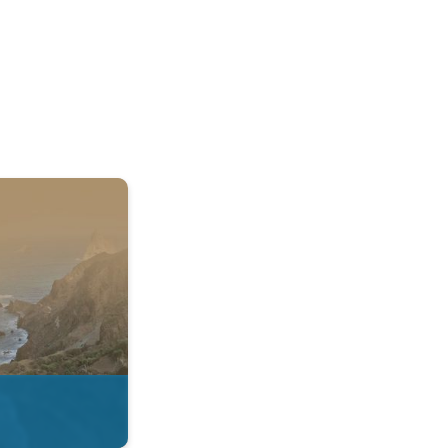
 & Radar. . .