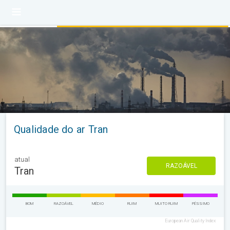
Qualidade do ar Tran
atual
RAZOÁVEL
Tran
BOM
RAZOÁVEL
MÉDIO
RUIM
MUITO RUIM
PÉSSIMO
European Air Quality Index