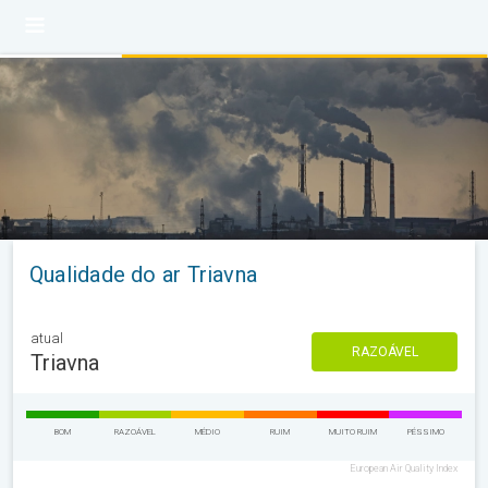
Qualidade do ar Triavna
atual
RAZOÁVEL
Triavna
BOM
RAZOÁVEL
MÉDIO
RUIM
MUITO RUIM
PÉSSIMO
European Air Quality Index