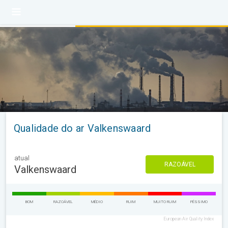
Qualidade do ar Valkenswaard
atual
RAZOÁVEL
Valkenswaard
BOM
RAZOÁVEL
MÉDIO
RUIM
MUITO RUIM
PÉSSIMO
European Air Quality Index