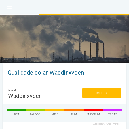
Qualidade do ar Waddinxveen
atual
MÉDIO
Waddinxveen
BOM
RAZOÁVEL
MÉDIO
RUIM
MUITO RUIM
PÉSSIMO
European Air Quality Index