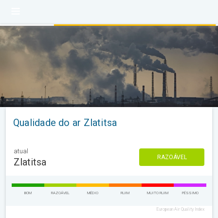
Qualidade do ar Zlatitsa
atual
RAZOÁVEL
Zlatitsa
BOM
RAZOÁVEL
MÉDIO
RUIM
MUITO RUIM
PÉSSIMO
European Air Quality Index