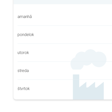
amanhã
pondelok
utorok
streda
štvrtok