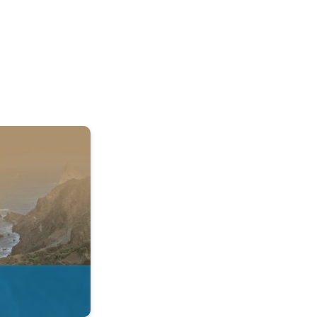
 & Radar. . .