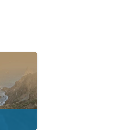
 & Radar. . .