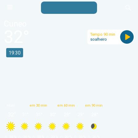
Cuneo
32
°
Tempo 90 min
soalheiro
19:30
atual
em 30 min
em 60 min
em 90 min
32
°
31
°
31
°
30
°
29
°
29
°
28
°
 20 % 
 20 % 
 20 % 
 20 % 
 20 % 
 20 % 
 20 % 