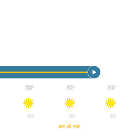
28
°
28
°
29
°
 0 % 
 0 % 
 0 % 
em 60 min