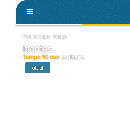
País do Líger · França
Nantes
Tempo 90 min
soalheiro
atual