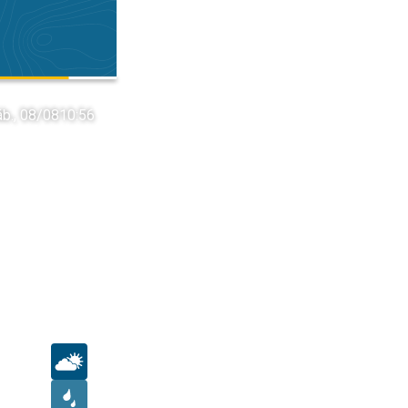
áb., 08/08
10:56