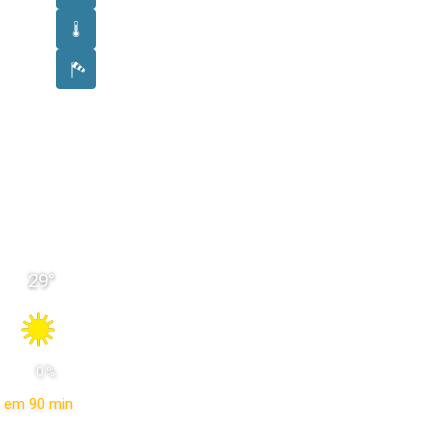
29
°
 0 % 
em 90 min