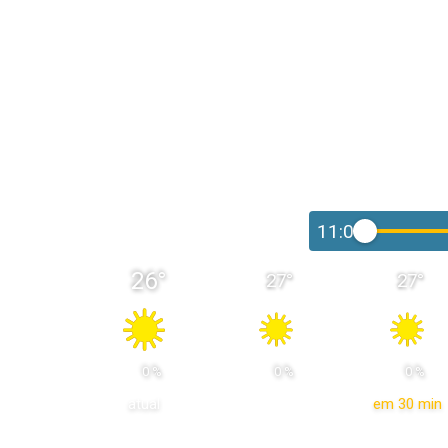
11:00
26
°
27
°
27
°
 0 % 
 0 % 
 0 % 
atual
em 30 min