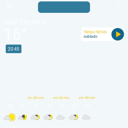
Vale Thorens
16
°
Tempo 90 min
nublado
20:45
atual
em 30 min
em 60 min
em 90 min
16
°
16
°
15
°
15
°
15
°
15
°
15
°
 0 % 
 0 % 
 5 % 
 5 % 
 5 % 
 5 % 
 5 % 