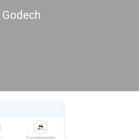
s Godech
o
Escorregadio