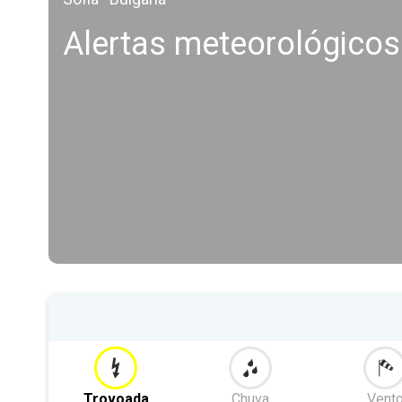
Alertas meteorológico
Trovoada
Chuva
Vent