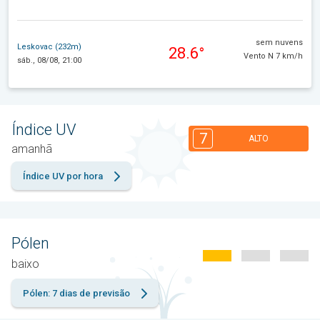
sem nuvens
Leskovac (232m)
28.6°
Vento N 7 km/h
sáb., 08/08, 21:00
Índice UV
7
ALTO
amanhã
Índice UV por hora
Pólen
baixo
Pólen: 7 dias de previsão