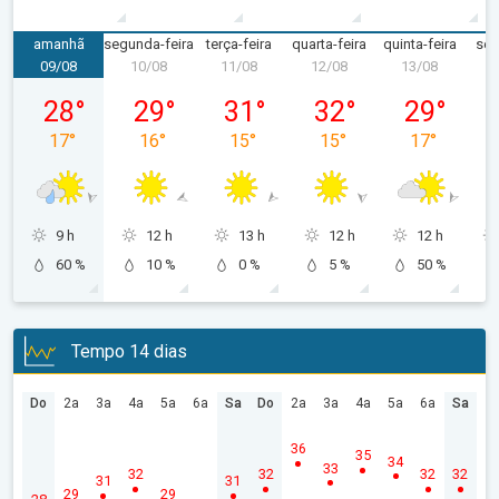
amanhã
segunda-feira
terça-feira
quarta-feira
quinta-feira
sex
09/08
10/08
11/08
12/08
13/08
1
domingo, 09/08
segunda-feira, 10/08
terça-feira, 11/08
quarta-feira, 12/08
quinta-feira,
28
°
29
°
31
°
32
°
29
°
17
°
16
°
15
°
15
°
17
°
9 h
12 h
13 h
12 h
12 h
60 %
10 %
0 %
5 %
50 %
Tempo 14 dias
Do
2a
3a
4a
5a
6a
Sa
Do
2a
3a
4a
5a
6a
Sa
36
35
34
33
32
32
32
32
31
31
29
29