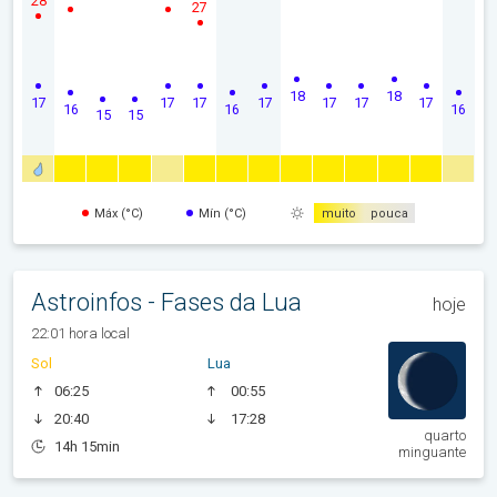
28
27
18
18
17
17
17
17
17
17
17
16
16
16
15
15
Máx (°C)
Mín (°C)
muito
pouca
Astroinfos - Fases da Lua
hoje
22:01 hora local
Sol
Lua
06:25
00:55
20:40
17:28
quarto
14h 15min
minguante