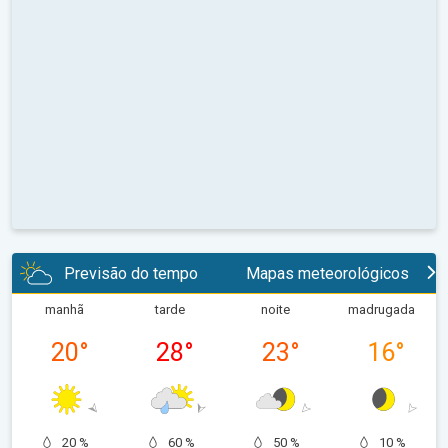
Previsão do tempo
Mapas meteorológicos
manhã
tarde
noite
madrugada
20
°
28
°
23
°
16
°
20 %
60 %
50 %
10 %