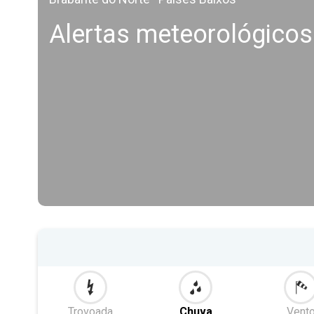
Alertas meteorológico
Trovoada
Chuva
Vent