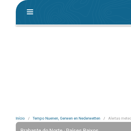
Início
/
Tempo Nuenen, Gerwen en Nederwetten
/
Alertas mete
Brabante do Norte · Países Baixos