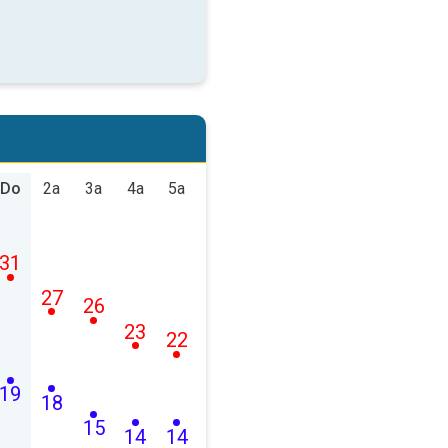
Do
2a
3a
4a
5a
31
27
26
23
22
19
18
15
14
14