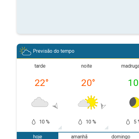
Previsão do tempo
tarde
noite
madrug
22
°
20
°
10
10 %
10 %
5 
hoje
amanhã
domingo