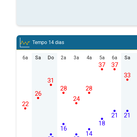
Tempo 14 dias
6a
Sa
Do
2a
3a
4a
5a
6a
Sa
37
37
33
31
28
28
26
24
22
21
21
18
16
14