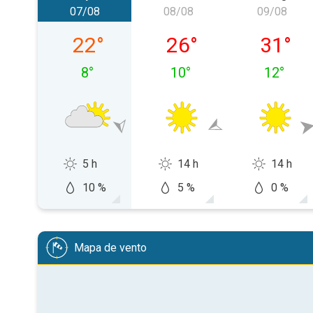
07/08
08/08
09/08
sexta-feira, 07/08
sábado, 08/08
domingo
22
°
26
°
31
°
8
°
10
°
12
°
5 h
14 h
14 h
10 %
5 %
0 %
Mapa de vento