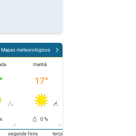
Mapas meteorológicos
ada
manhã
tarde
noit
°
17
°
26
°
23
%
0 %
5 %
0
segunda-feira
terça-feira
quarta-feira
q