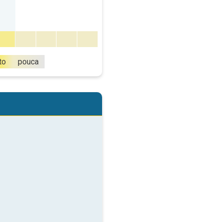
to
pouca