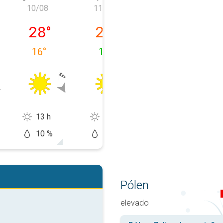
10/08
11/08
12/08
, 09/08
segunda-feira, 10/08
terça-feira, 11/08
quarta-feira, 1
28
°
24
°
28
°
16
°
12
°
14
°
13 h
14 h
14 h
10 %
5 %
0 %
Pólen
elevado