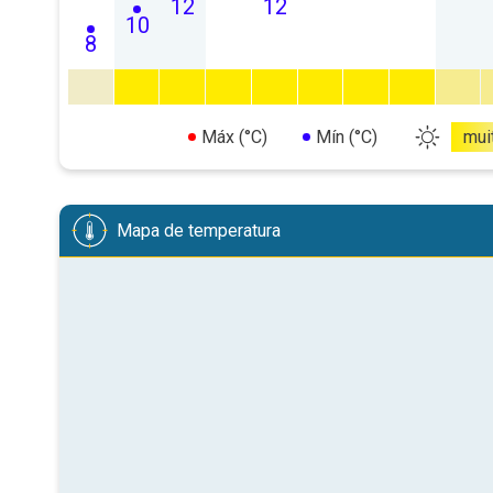
12
12
10
8
Máx (°C)
Mín (°C)
mui
Mapa de temperatura