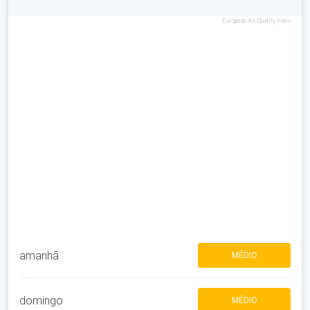
European Air Quality Index
amanhã
MÉDIO
domingo
MÉDIO