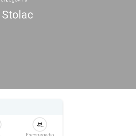
 Stolac
o
Escorregadio