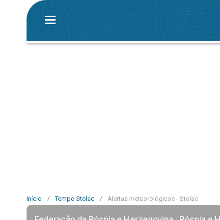
Início
/
Tempo Stolac
/
Alertas meteorológicos - Stolac
Federação da Bósnia e Herzegovina · Bósnia e 