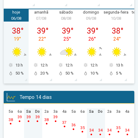
hoje
amanhã
sábado
domingo
segunda-feira
ter
06/08
07/08
08/08
09/08
10/08
1
quinta-feira, 06/08
sexta-feira, 07/08
sábado, 08/08
domingo, 09/08
segunda-feir
38
°
39
°
39
°
39
°
38
°
19
°
22
°
25
°
26
°
24
°
13 h
12 h
12 h
12 h
13 h
50 %
20 %
50 %
10 %
5 %
Tempo 14 dias
5a
6a
Sa
Do
2a
3a
4a
5a
6a
Sa
Do
2a
3a
4a
39
39
39
39
38
38
37
36
35
35
34
34
34
34