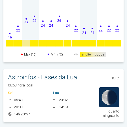
26
26
25
24
24
24
22
22
22
22
22
21
21
19
Máx (°C)
Mín (°C)
muito
pouca
Astroinfos - Fases da Lua
hoje
06:53 hora local
Sol
Lua
05:43
23:32
20:03
14:19
quarto
14h 20min
minguante