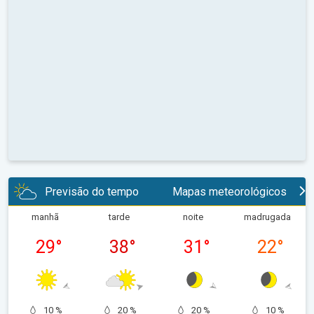
Previsão do tempo
Mapas meteorológicos
manhã
tarde
noite
madrugada
29
°
38
°
31
°
22
°
10 %
20 %
20 %
10 %