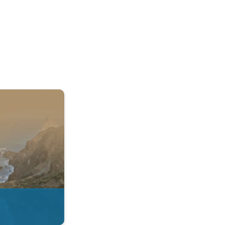
 & Radar. . .