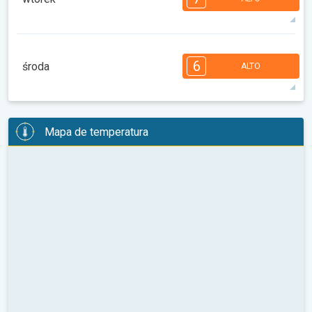
08:00
10:00
12:00
14:00
16:00
18:00
31°
11 h
06:45
20:56
máx
7
7
6
6
5
4
3
2
2
1
6
środa
ALTO
08:00
10:00
12:00
14:00
16:00
18:00
31°
11 h
06:46
20:55
máx
6
6
6
6
5
5
4
3
2
2
1
Mapa de temperatura
08:00
10:00
12:00
14:00
16:00
18:00
33°
13 h
06:47
20:53
máx