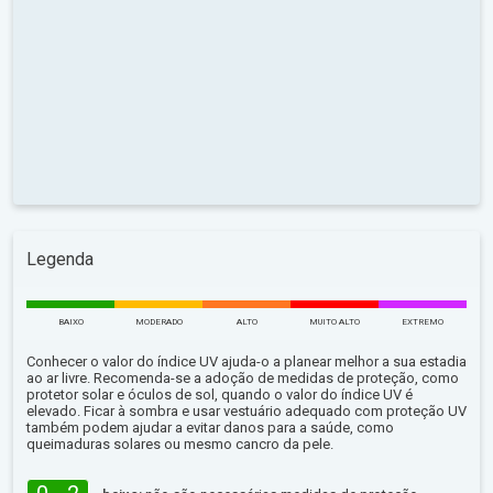
Legenda
BAIXO
MODERADO
ALTO
MUITO ALTO
EXTREMO
Conhecer o valor do índice UV ajuda-o a planear melhor a sua estadia
ao ar livre. Recomenda-se a adoção de medidas de proteção, como
protetor solar e óculos de sol, quando o valor do índice UV é
elevado. Ficar à sombra e usar vestuário adequado com proteção UV
também podem ajudar a evitar danos para a saúde, como
queimaduras solares ou mesmo cancro da pele.