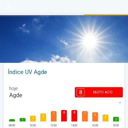
Índice UV Agde
hoje
8
MUITO ALTO
Agde
8
8
7
7
6
5
4
3
2
1
08:00
10:00
12:00
14:00
16:00
18:00