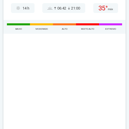
35°
14 h
06:42
21:00
máx
BAIXO
MODERADO
ALTO
MUITO ALTO
EXTREMO