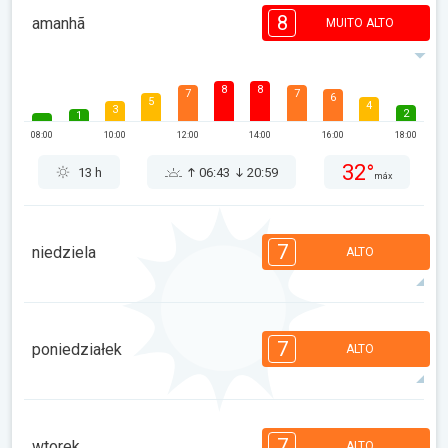
8
amanhã
MUITO ALTO
8
8
7
7
6
5
4
3
2
1
08:00
10:00
12:00
14:00
16:00
18:00
32°
13 h
06:43
20:59
máx
7
niedziela
ALTO
7
6
6
4
4
3
2
1
1
1
7
poniedziałek
ALTO
08:00
10:00
12:00
14:00
16:00
18:00
30°
8 h
06:44
20:58
máx
7
7
6
6
4
4
3
2
1
1
7
wtorek
ALTO