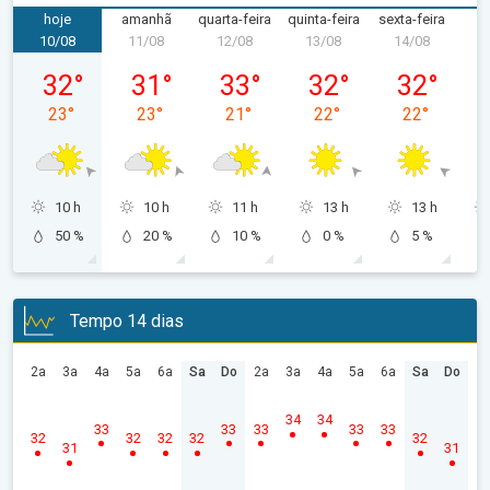
hoje
amanhã
quarta-feira
quinta-feira
sexta-feira
s
10/08
11/08
12/08
13/08
14/08
1
segunda-feira, 10/08
terça-feira, 11/08
quarta-feira, 12/08
quinta-feira, 13/08
sexta-feira,
32
°
31
°
33
°
32
°
32
°
23
°
23
°
21
°
22
°
22
°
10 h
10 h
11 h
13 h
13 h
50 %
20 %
10 %
0 %
5 %
Tempo 14 dias
2a
3a
4a
5a
6a
Sa
Do
2a
3a
4a
5a
6a
Sa
Do
34
34
33
33
33
33
33
32
32
32
32
32
31
31