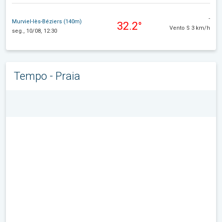
-
Murviel-lès-Béziers (140m)
32.2°
Vento S 3 km/h
seg., 10/08, 12:30
Tempo - Praia