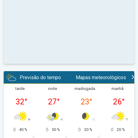
Previsão do tempo
Mapas meteorológicos
tarde
noite
madrugada
manhã
32
°
27
°
23
°
26
°
40 %
50 %
20 %
20 %