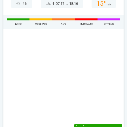
15°
4 h
07:17
18:16
máx
BAIXO
MODERADO
ALTO
MUITO ALTO
EXTREMO