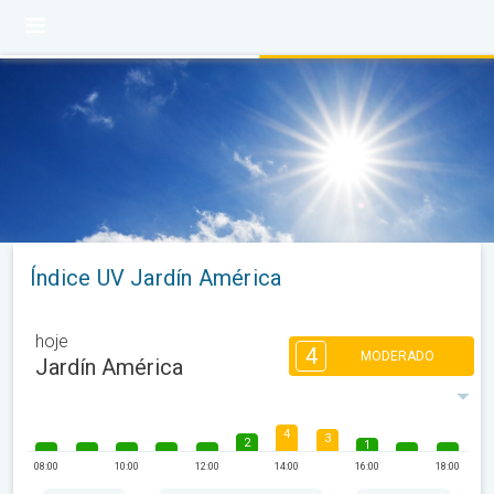
Índice UV Jardín América
hoje
4
MODERADO
Jardín América
4
3
2
1
08:00
10:00
12:00
14:00
16:00
18:00