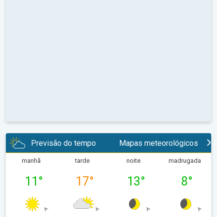
Previsão do tempo
Mapas meteorológicos
manhã
tarde
noite
madrugada
11
°
17
°
13
°
8
°