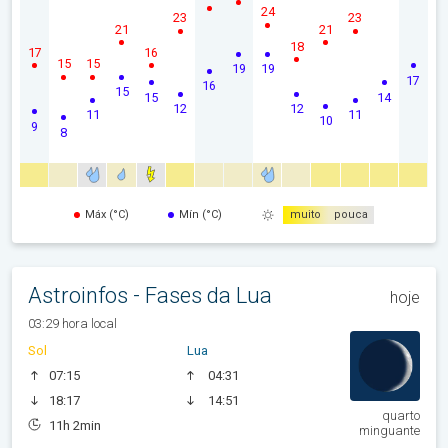
24
23
23
21
21
18
17
16
15
15
19
19
17
16
15
15
14
12
12
11
11
10
9
8
Máx (°C)
Mín (°C)
muito
pouca
Astroinfos - Fases da Lua
hoje
03:29 hora local
Sol
Lua
07:15
04:31
18:17
14:51
quarto
11h 2min
minguante