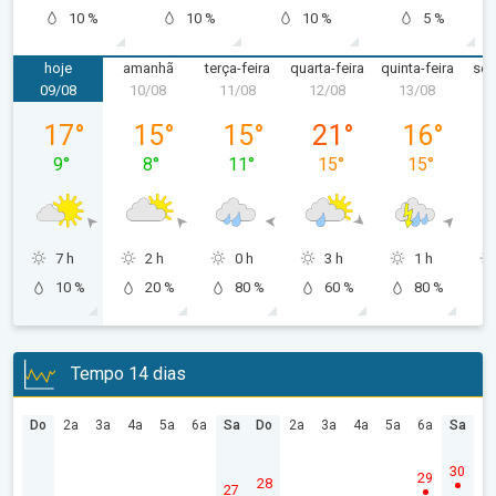
10 %
10 %
10 %
5 %
hoje
amanhã
terça-feira
quarta-feira
quinta-feira
sex
09/08
10/08
11/08
12/08
13/08
1
domingo, 09/08
segunda-feira, 10/08
terça-feira, 11/08
quarta-feira, 12/08
quinta-feira,
17
°
15
°
15
°
21
°
16
°
9
°
8
°
11
°
15
°
15
°
7 h
2 h
0 h
3 h
1 h
10 %
20 %
80 %
60 %
80 %
Tempo 14 dias
Do
2a
3a
4a
5a
6a
Sa
Do
2a
3a
4a
5a
6a
Sa
30
29
28
27