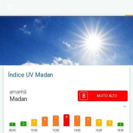
Índice UV Madan
amanhã
8
MUITO ALTO
Madan
8
7
7
6
6
4
4
3
2
1
1
08:00
10:00
12:00
14:00
16:00
18:00