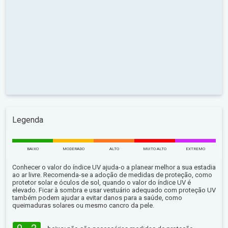
Legenda
BAIXO
MODERADO
ALTO
MUITO ALTO
EXTREMO
Conhecer o valor do índice UV ajuda-o a planear melhor a sua estadia
ao ar livre. Recomenda-se a adoção de medidas de proteção, como
protetor solar e óculos de sol, quando o valor do índice UV é
elevado. Ficar à sombra e usar vestuário adequado com proteção UV
também podem ajudar a evitar danos para a saúde, como
queimaduras solares ou mesmo cancro da pele.