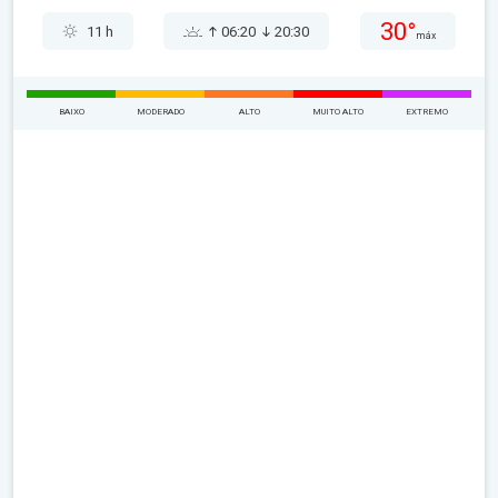
30°
11 h
06:20
20:30
máx
BAIXO
MODERADO
ALTO
MUITO ALTO
EXTREMO