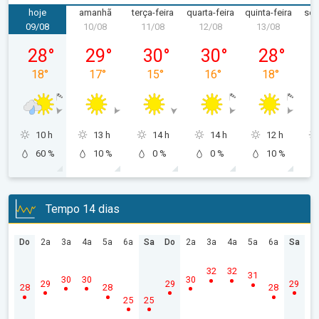
hoje
amanhã
terça-feira
quarta-feira
quinta-feira
sex
09/08
10/08
11/08
12/08
13/08
1
domingo, 09/08
segunda-feira, 10/08
terça-feira, 11/08
quarta-feira, 12/08
quinta-feira,
28
°
29
°
30
°
30
°
28
°
18
°
17
°
15
°
16
°
18
°
10 h
13 h
14 h
14 h
12 h
60 %
10 %
0 %
0 %
10 %
Tempo 14 dias
Do
2a
3a
4a
5a
6a
Sa
Do
2a
3a
4a
5a
6a
Sa
32
32
31
30
30
30
29
29
29
28
28
28
25
25