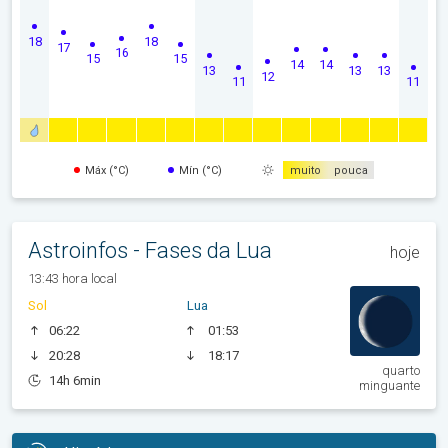
18
18
17
16
15
15
14
14
13
13
13
12
11
11
Máx (°C)
Mín (°C)
muito
pouca
Astroinfos - Fases da Lua
hoje
13:43 hora local
Sol
Lua
06:22
01:53
20:28
18:17
quarto
14h 6min
minguante