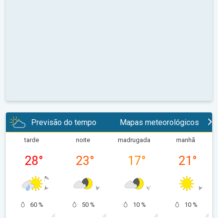
Previsão do tempo
Mapas meteorológicos
tarde
noite
madrugada
manhã
28
°
23
°
17
°
21
°
60 %
50 %
10 %
10 %