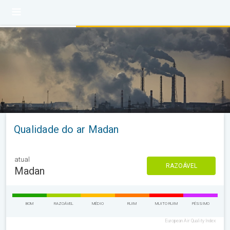
Qualidade do ar Madan
atual
RAZOÁVEL
Madan
BOM
RAZOÁVEL
MÉDIO
RUIM
MUITO RUIM
PÉSSIMO
European Air Quality Index