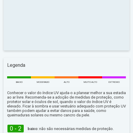
Legenda
BAIXO
MODERADO
ALTO
MUITO ALTO
EXTREMO
Conhecer o valor do índice UV ajuda-o a planear melhor a sua estadia
ao ar livre. Recomenda-se a adoção de medidas de proteção, como
protetor solar e óculos de sol, quando o valor do índice UV é
elevado. Ficar à sombra e usar vestuário adequado com proteção UV
também podem ajudar a evitar danos para a saúde, como
queimaduras solares ou mesmo cancro da pele.
0 - 2
baixo:
não são necessárias medidas de proteção.