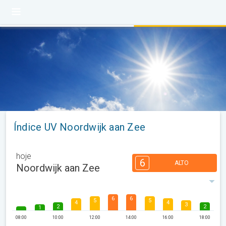
Índice UV Noordwijk aan Zee
hoje
6
ALTO
Noordwijk aan Zee
6
6
5
5
4
4
3
2
2
1
08:00
10:00
12:00
14:00
16:00
18:00