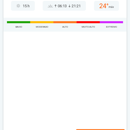
24°
15 h
06:13
21:21
máx
BAIXO
MODERADO
ALTO
MUITO ALTO
EXTREMO