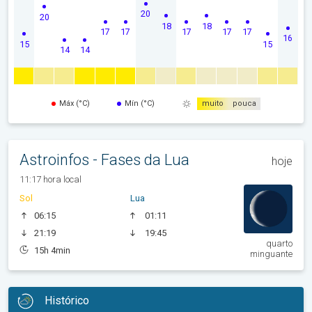
20
20
18
18
17
17
17
17
17
16
15
15
14
14
Máx (°C)
Mín (°C)
muito
pouca
Astroinfos - Fases da Lua
hoje
11:17 hora local
Sol
Lua
06:15
01:11
21:19
19:45
quarto
15h 4min
minguante
Histórico