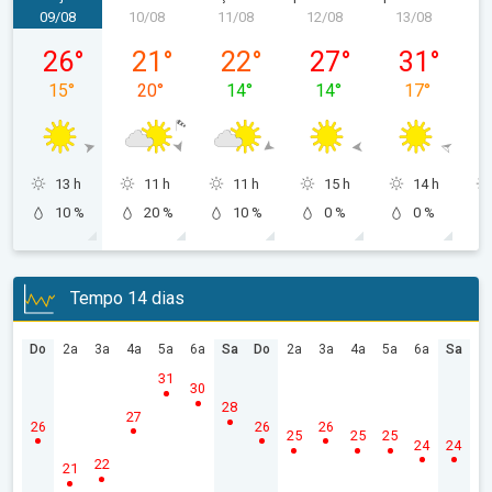
09/08
10/08
11/08
12/08
13/08
1
domingo, 09/08
segunda-feira, 10/08
terça-feira, 11/08
quarta-feira, 12/08
quinta-feira,
26
°
21
°
22
°
27
°
31
°
15
°
20
°
14
°
14
°
17
°
13 h
11 h
11 h
15 h
14 h
10 %
20 %
10 %
0 %
0 %
Tempo 14 dias
Do
2a
3a
4a
5a
6a
Sa
Do
2a
3a
4a
5a
6a
Sa
31
30
28
27
26
26
26
25
25
25
24
24
22
21