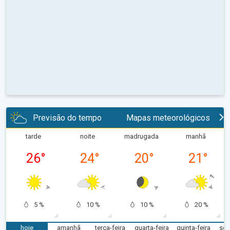
Previsão do tempo
Mapas meteorológicos
tarde
noite
madrugada
manhã
26
°
24
°
20
°
21
°
5 %
10 %
10 %
20 %
hoje
amanhã
terça-feira
quarta-feira
quinta-feira
sex